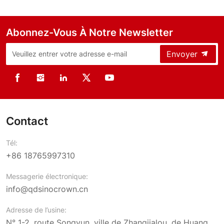
Abonnez-Vous À Notre Newsletter
Envoyer
Contact
Tél:
+86 18765997310
Messagerie électronique:
info@qdsinocrown.cn
Adresse de l’usine:
N° 1-2, route Songyun, ville de Zhangjialou, de Huang