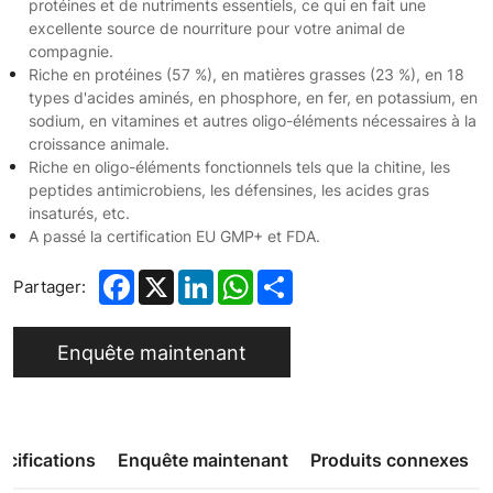
protéines et de nutriments essentiels, ce qui en fait une
excellente source de nourriture pour votre animal de
compagnie.
Riche en protéines (57 %), en matières grasses (23 %), en 18
types d'acides aminés, en phosphore, en fer, en potassium, en
sodium, en vitamines et autres oligo-éléments nécessaires à la
croissance animale.
Riche en oligo-éléments fonctionnels tels que la chitine, les
peptides antimicrobiens, les défensines, les acides gras
insaturés, etc.
A passé la certification EU GMP+ et FDA.
Facebook
X
LinkedIn
WhatsApp
Share
Partager:
Enquête maintenant
écifications
Enquête maintenant
Produits connexes