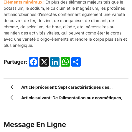
Éléments minéraux :
En plus des éléments majeurs tels que le
potassium, le sodium, le calcium et le magnésium, les protéines
antimicrobiennes d'insectes contiennent également une variété
de cuivre, de fer, de zinc, de manganèse, de diamant, de
chrome, de sélénium, de bore, d'iode, etc. nécessaires au
maintien des activités vitales, qui peuvent compléter le corps
avec une variété d'oligo-éléments et rendre le corps plus sain et
plus énergique.
Facebook
X
LinkedIn
WhatsApp
Share
Partager:
Article précédent: Sept caractéristiques des
protéines antimicrobiennes des insectes.
Article suivant: De l’alimentation aux cosmétiques,
des bioplastiques à la protection de
l’environnement, le potentiel de la poudre de larves
Message En Ligne
de vers de farine dépasse largement notre